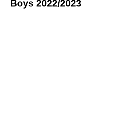
Boys 2022/2023
IMG_7158
IMG_7186
IMG_7189
IMG_7190
IMG_7202
IMG_7201
IMG_7198
IMG_7197
IMG_7195