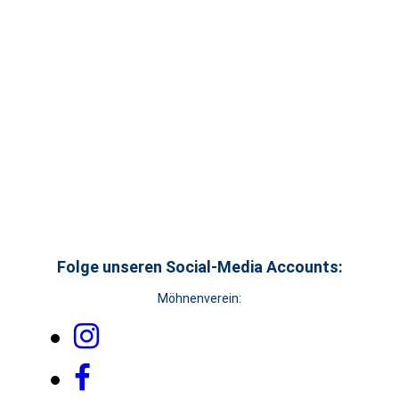
IMG_7203
IMG_7209
IMG_7215
Jubiläum (156)
Jubiläum (150)
Jubiläum (151)
Folge unseren Social-Media Accounts:
Möhnenverein: