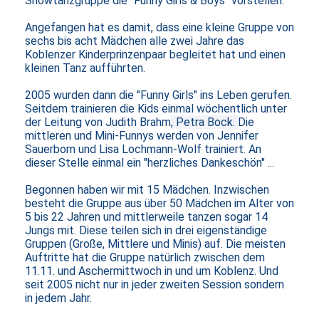
Showtanzgruppe die "Funny Girls
&
Boys" vorstellen.
Angefangen hat es damit, dass eine kleine Gruppe von
sechs bis acht Mädchen alle zwei Jahre das
Koblenzer Kinderprinzenpaar begleitet hat und einen
kleinen Tanz aufführten.
2005 wurden
dann die "Funny Girls" ins Leben gerufen.
Seitdem trainieren die Kids einmal wöchentlich unter
der Leitung von Judith Brahm
, Petra Bock.
Die
mittleren und Mini-Funnys werden von Jennifer
Sauerborn und Lisa Lochmann-Wolf trainiert.
An
dieser Stelle einmal ein
"herzliches Dankeschön" ...
Begonnen haben wir mit 15 Mädchen. Inzwischen
besteht die Gruppe aus über 50 Mädchen im Alter von
5 bis 22 Jahren und mittlerweile tanzen sogar 14
Jungs mit. Diese teilen sich in drei eigenständige
Gruppen (Große, Mittlere und Minis) auf. Die meisten
Auftritte hat die Gruppe natürlich zwischen dem
11.11. und Aschermittwoch in und um Koblenz. Und
seit 2005 nicht nur in jeder zweiten Session sondern
in jedem Jahr.